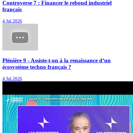
Controverse 7 : Financer le rebond industriel
français
4 Jul 2026
Plénière 9 - Assiste-t-on à la renaissance d’un
écosystème techno français ?
4 Jul 2026