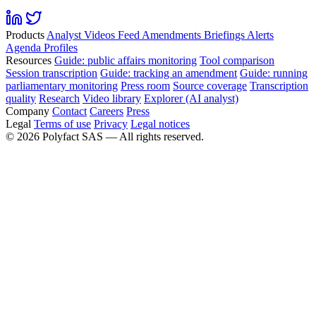
Products
Analyst
Videos
Feed
Amendments
Briefings
Alerts
Agenda
Profiles
Resources
Guide: public affairs monitoring
Tool comparison
Session transcription
Guide: tracking an amendment
Guide: running
parliamentary monitoring
Press room
Source coverage
Transcription
quality
Research
Video library
Explorer (AI analyst)
Company
Contact
Careers
Press
Legal
Terms of use
Privacy
Legal notices
©
2026
Polyfact SAS —
All rights reserved.