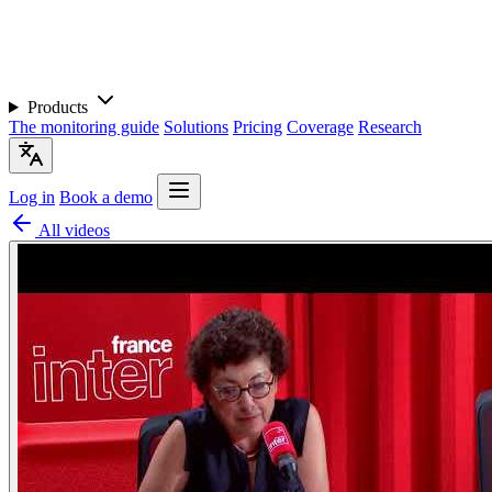
Products
The monitoring guide
Solutions
Pricing
Coverage
Research
Log in
Book a demo
All videos