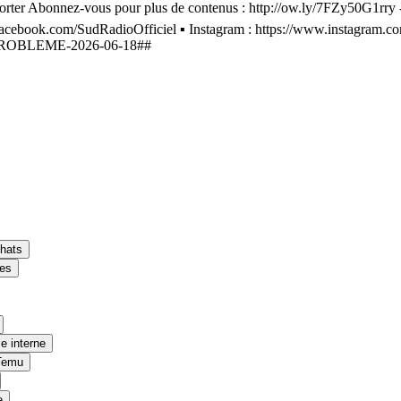
orter Abonnez-vous pour plus de contenus : http://ow.ly/7FZy50G1rry ---
acebook.com/SudRadioOfficiel ▪️ Instagram : https://www.instagram.com/su
_PROBLEME-2026-06-18##
chats
les
e interne
/Temu
e