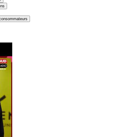
ens
x consommateurs