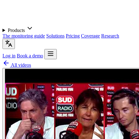
Products
The monitoring guide
Solutions
Pricing
Coverage
Research
Log in
Book a demo
All videos