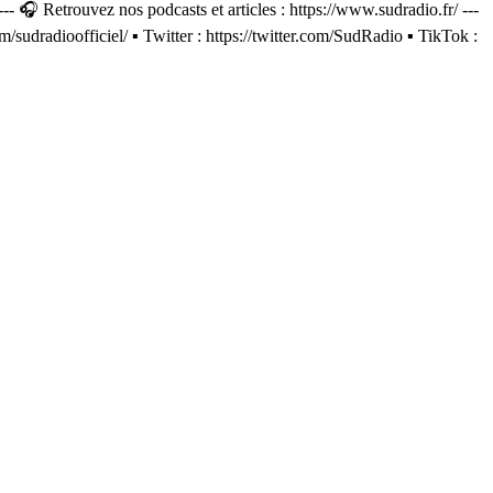
 🎧 Retrouvez nos podcasts et articles : https://www.sudradio.fr/ ---
dradioofficiel/ ▪️ Twitter : https://twitter.com/SudRadio ▪️ TikTok :