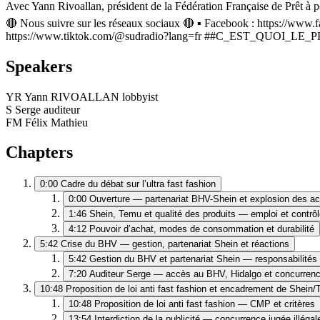
Avec Yann Rivoallan, président de la Fédération Française de Prêt à p
🔴 Nous suivre sur les réseaux sociaux 🔴 ▪️ Facebook : https://www.f
https://www.tiktok.com/@sudradio?lang=fr ##C_EST_QUOI_LE
Speakers
YR
Yann RIVOALLAN
lobbyist
S
Serge
auditeur
FM
Félix Mathieu
Chapters
0:00
Cadre du débat sur l’ultra fast fashion
0:00
Ouverture — partenariat BHV-Shein et explosion des a
1:46
Shein, Temu et qualité des produits — emploi et contrô
4:12
Pouvoir d’achat, modes de consommation et durabilité
5:42
Crise du BHV — gestion, partenariat Shein et réactions
5:42
Gestion du BHV et partenariat Shein — responsabilités
7:20
Auditeur Serge — accès au BHV, Hidalgo et concurrenc
10:48
Proposition de loi anti fast fashion et encadrement de Shein
10:48
Proposition de loi anti fast fashion — CMP et critères
13:54
Interdiction de la publicité — concurrence jugée illégal