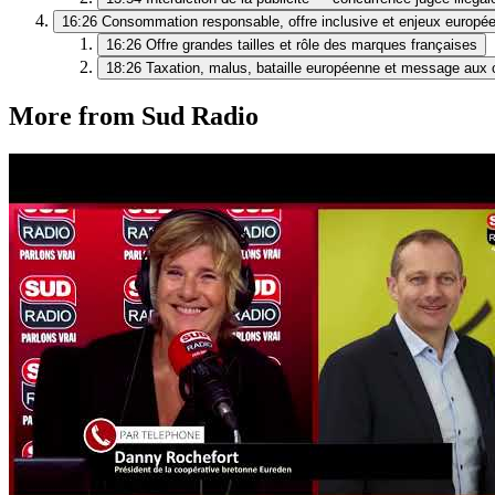
16:26
Consommation responsable, offre inclusive et enjeux europé
16:26
Offre grandes tailles et rôle des marques françaises
18:26
Taxation, malus, bataille européenne et message au
More from Sud Radio