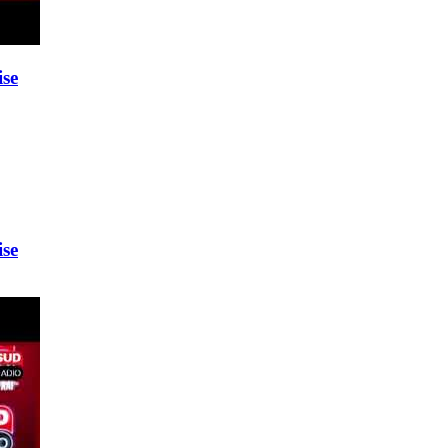
ise
ise