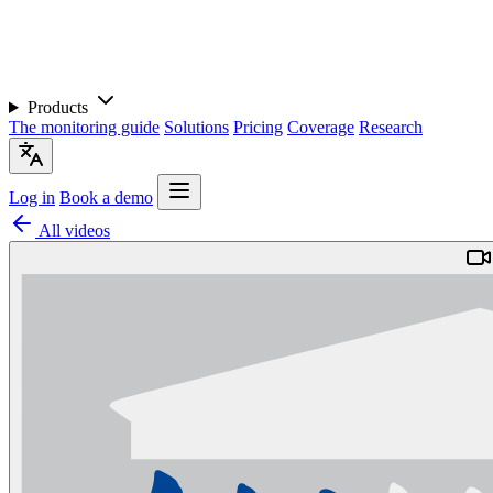
Products
The monitoring guide
Solutions
Pricing
Coverage
Research
Log in
Book a demo
All videos