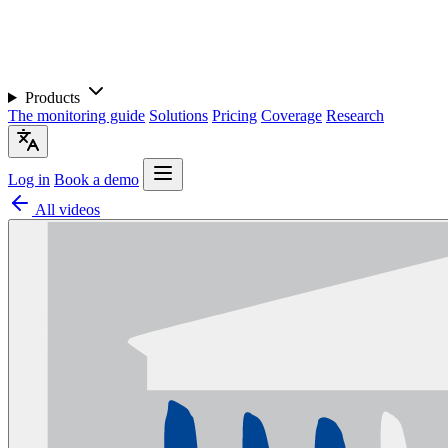
Products
The monitoring guide
Solutions
Pricing
Coverage
Research
Log in
Book a demo
All videos