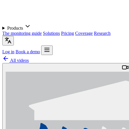
Products
The monitoring guide
Solutions
Pricing
Coverage
Research
Log in
Book a demo
All videos