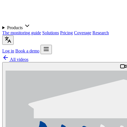
Products
The monitoring guide
Solutions
Pricing
Coverage
Research
Log in
Book a demo
All videos