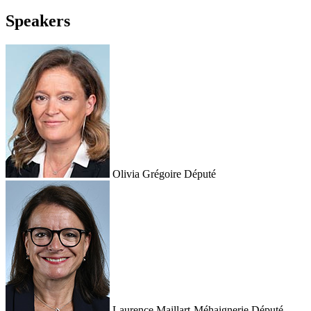
Speakers
Olivia Grégoire
Député
Laurence Maillart-Méhaignerie
Député