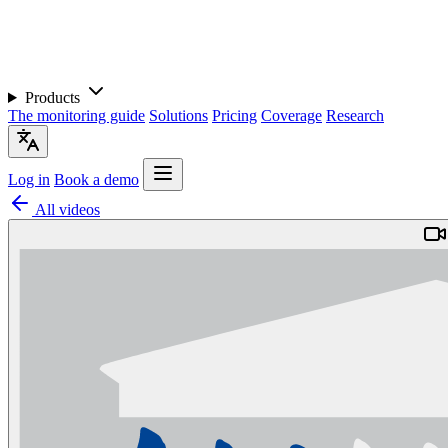
Products
The monitoring guide
Solutions
Pricing
Coverage
Research
Log in
Book a demo
All videos