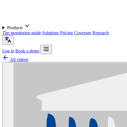
Products
The monitoring guide
Solutions
Pricing
Coverage
Research
Log in
Book a demo
All videos