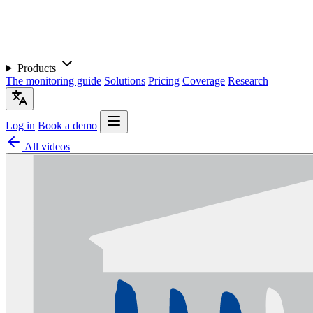
Products
The monitoring guide
Solutions
Pricing
Coverage
Research
Log in
Book a demo
All videos