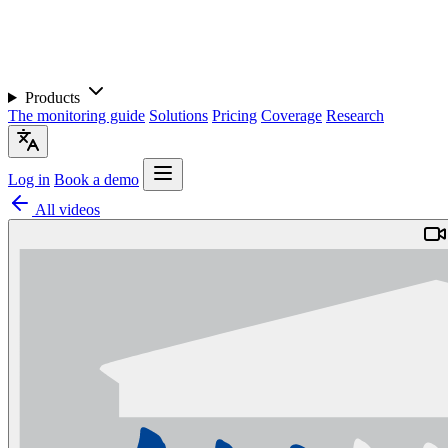
Products
The monitoring guide
Solutions
Pricing
Coverage
Research
Log in
Book a demo
All videos