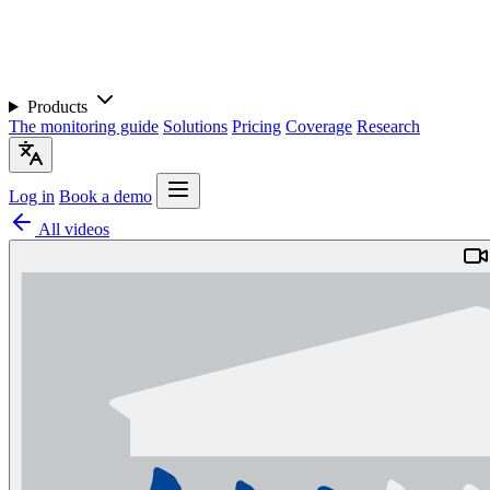
Products
The monitoring guide
Solutions
Pricing
Coverage
Research
Log in
Book a demo
All videos