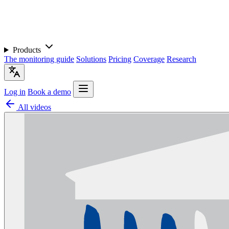
Products
The monitoring guide
Solutions
Pricing
Coverage
Research
Log in
Book a demo
All videos