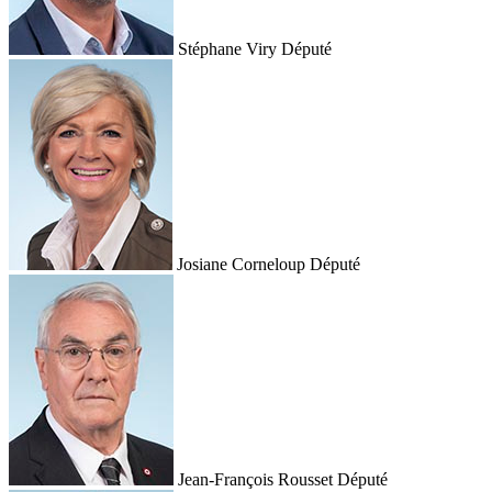
Stéphane Viry
Député
Josiane Corneloup
Député
Jean-François Rousset
Député