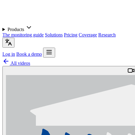
Products
The monitoring guide
Solutions
Pricing
Coverage
Research
Log in
Book a demo
All videos