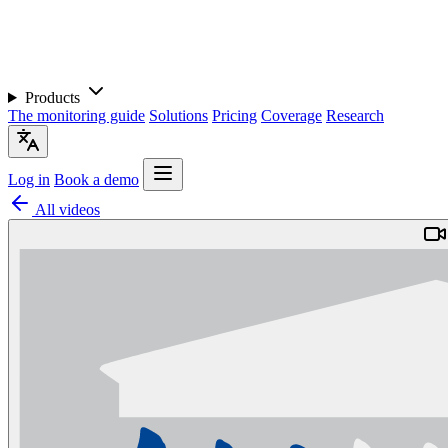
Products
The monitoring guide
Solutions
Pricing
Coverage
Research
Log in
Book a demo
All videos