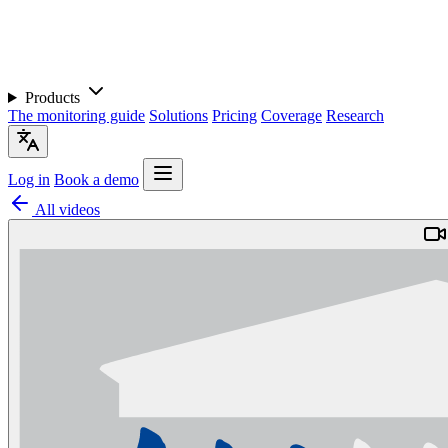
Products
The monitoring guide
Solutions
Pricing
Coverage
Research
Log in
Book a demo
All videos