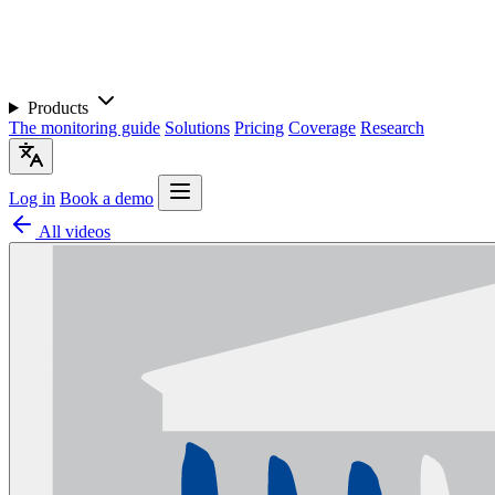
Products
The monitoring guide
Solutions
Pricing
Coverage
Research
Log in
Book a demo
All videos