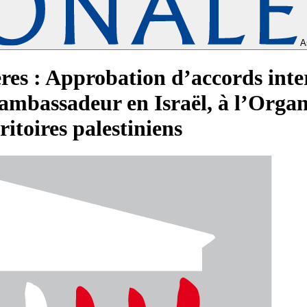
A
ères : Approbation d’accords int
mbassadeur en Israël, à l’Organi
rritoires palestiniens