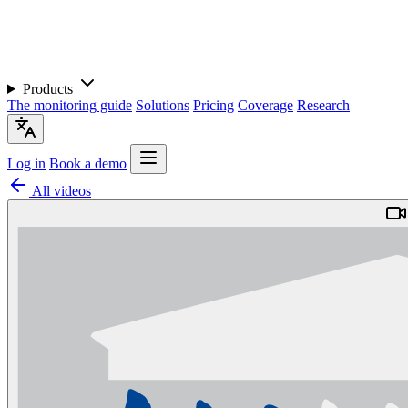
Products
The monitoring guide
Solutions
Pricing
Coverage
Research
Log in
Book a demo
All videos