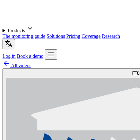
Products
The monitoring guide
Solutions
Pricing
Coverage
Research
Log in
Book a demo
All videos