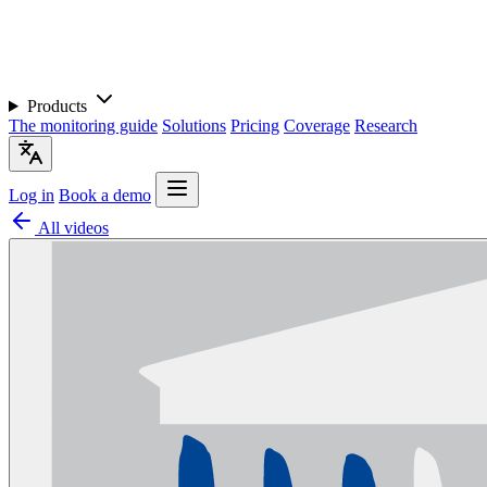
Products
The monitoring guide
Solutions
Pricing
Coverage
Research
Log in
Book a demo
All videos