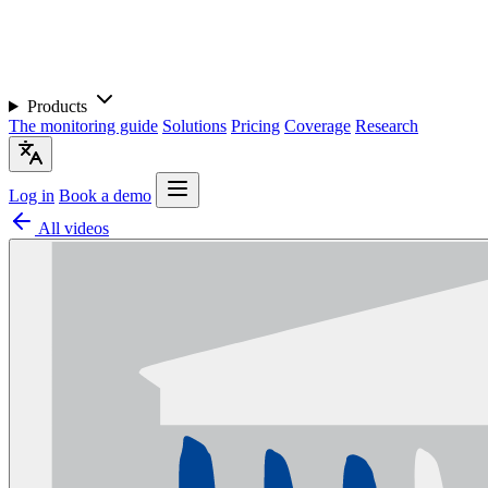
Products
The monitoring guide
Solutions
Pricing
Coverage
Research
Log in
Book a demo
All videos