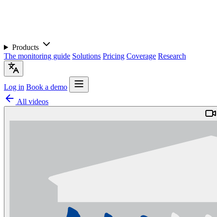
Products
The monitoring guide
Solutions
Pricing
Coverage
Research
Log in
Book a demo
All videos