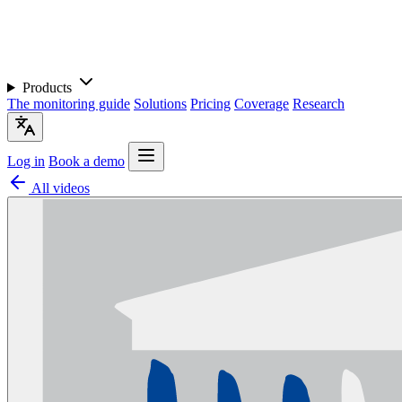
Products
The monitoring guide
Solutions
Pricing
Coverage
Research
Log in
Book a demo
All videos