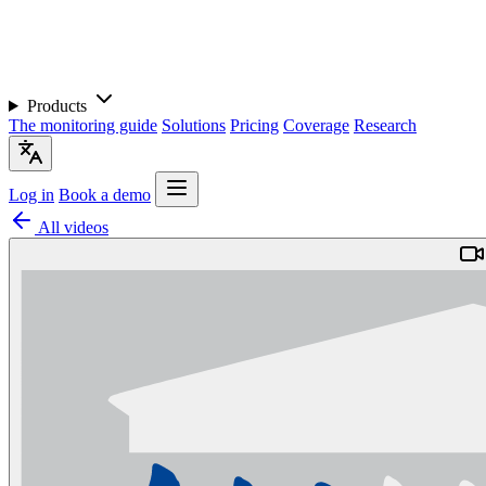
Products
The monitoring guide
Solutions
Pricing
Coverage
Research
Log in
Book a demo
All videos