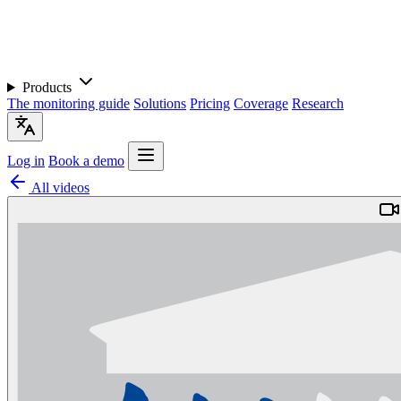
Products
The monitoring guide
Solutions
Pricing
Coverage
Research
Log in
Book a demo
All videos