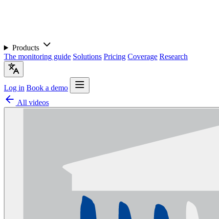
Products
The monitoring guide
Solutions
Pricing
Coverage
Research
Log in
Book a demo
All videos