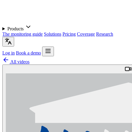
Products
The monitoring guide
Solutions
Pricing
Coverage
Research
Log in
Book a demo
All videos