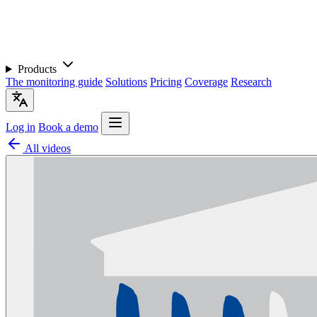
Products
The monitoring guide
Solutions
Pricing
Coverage
Research
Log in
Book a demo
All videos