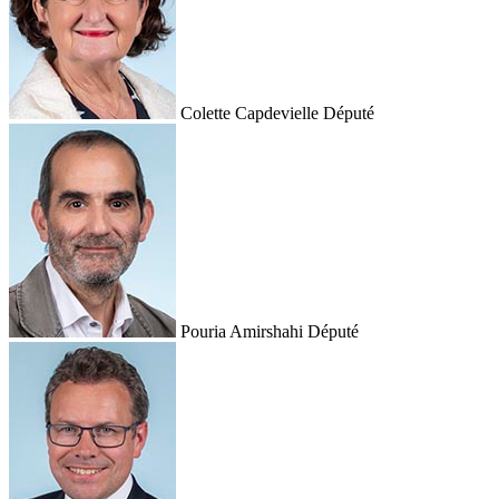
Colette Capdevielle
Député
Pouria Amirshahi
Député