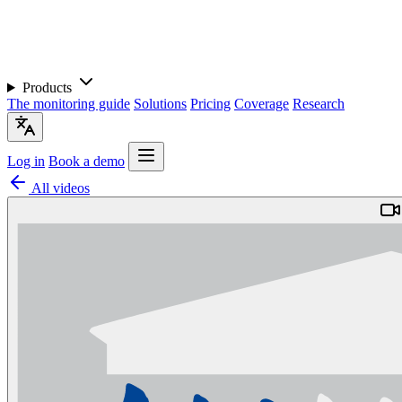
Products
The monitoring guide
Solutions
Pricing
Coverage
Research
Log in
Book a demo
All videos