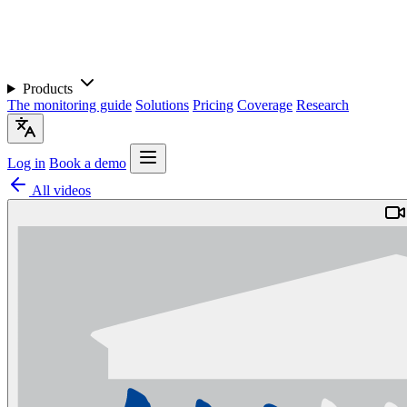
Products
The monitoring guide
Solutions
Pricing
Coverage
Research
Log in
Book a demo
All videos