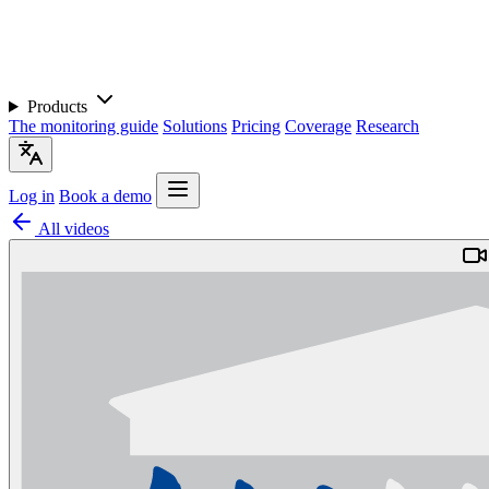
Products
The monitoring guide
Solutions
Pricing
Coverage
Research
Log in
Book a demo
All videos