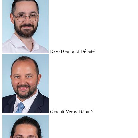
David Guiraud
Député
Gérault Verny
Député