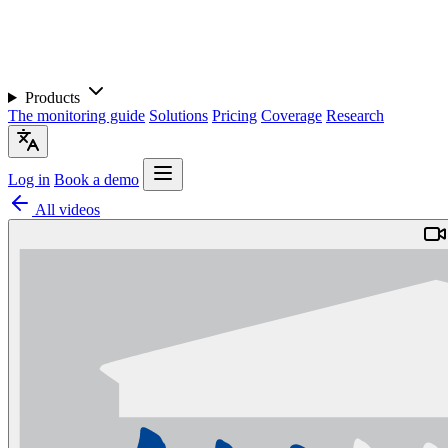
Products
The monitoring guide
Solutions
Pricing
Coverage
Research
Log in
Book a demo
All videos