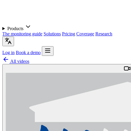
Products
The monitoring guide
Solutions
Pricing
Coverage
Research
Log in
Book a demo
All videos