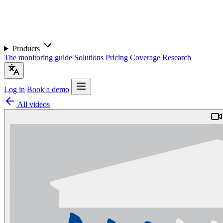
Products
The monitoring guide
Solutions
Pricing
Coverage
Research
Log in
Book a demo
All videos