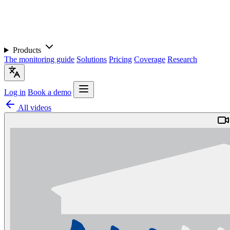
Products
The monitoring guide
Solutions
Pricing
Coverage
Research
Log in
Book a demo
All videos