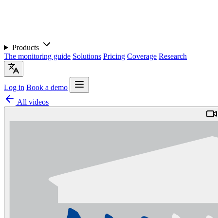
Products
The monitoring guide
Solutions
Pricing
Coverage
Research
Log in
Book a demo
All videos