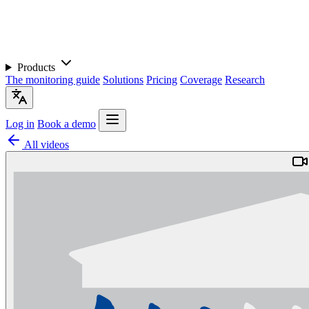
Products
The monitoring guide
Solutions
Pricing
Coverage
Research
Log in
Book a demo
All videos