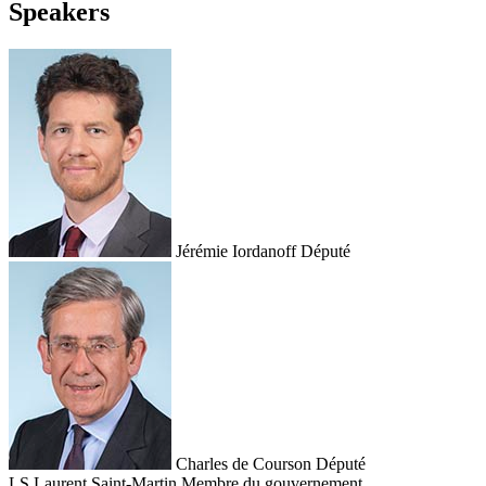
Speakers
Jérémie Iordanoff
Député
Charles de Courson
Député
LS
Laurent Saint-Martin
Membre du gouvernement