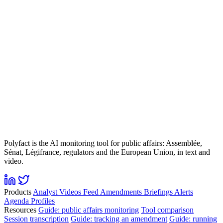
Polyfact is the AI monitoring tool for public affairs: Assemblée,
Sénat, Légifrance, regulators and the European Union, in text and
video.
Products
Analyst
Videos
Feed
Amendments
Briefings
Alerts
Agenda
Profiles
Resources
Guide: public affairs monitoring
Tool comparison
Session transcription
Guide: tracking an amendment
Guide: running