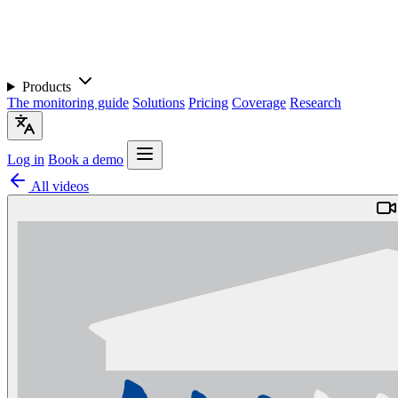
Products
The monitoring guide
Solutions
Pricing
Coverage
Research
Log in
Book a demo
All videos