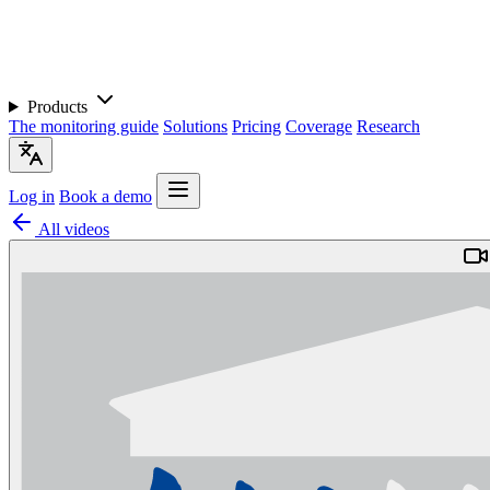
Products
The monitoring guide
Solutions
Pricing
Coverage
Research
Log in
Book a demo
All videos