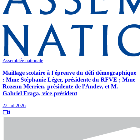
Assemblée nationale
Maillage scolaire à l'épreuve du défi démographique
: Mme Stéphanie Léger, présidente du RFVE ; Mme
Rozenn Merrien, présidente de l'Andev, et M.
Gabriel Fraga, vice-président
22 Jul 2026