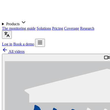
Products
The monitoring guide
Solutions
Pricing
Coverage
Research
Log in
Book a demo
All videos