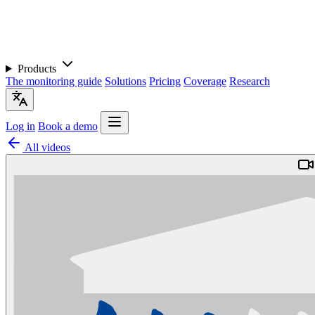
Products
The monitoring guide
Solutions
Pricing
Coverage
Research
Log in
Book a demo
All videos