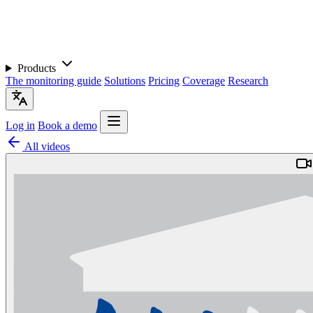
Products
The monitoring guide
Solutions
Pricing
Coverage
Research
Log in
Book a demo
All videos