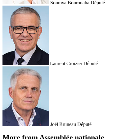
Soumya Bourouaha
Député
Laurent Croizier
Député
Joël Bruneau
Député
More from Assemblée nationale