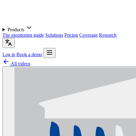
Products
The monitoring guide
Solutions
Pricing
Coverage
Research
Log in
Book a demo
All videos