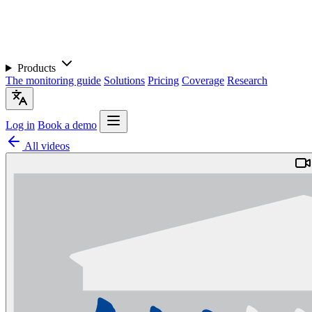
Products
The monitoring guide
Solutions
Pricing
Coverage
Research
Log in
Book a demo
All videos