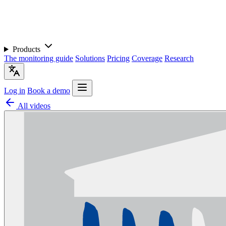
Products
The monitoring guide
Solutions
Pricing
Coverage
Research
Log in
Book a demo
All videos