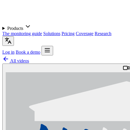
Products
The monitoring guide
Solutions
Pricing
Coverage
Research
Log in
Book a demo
All videos