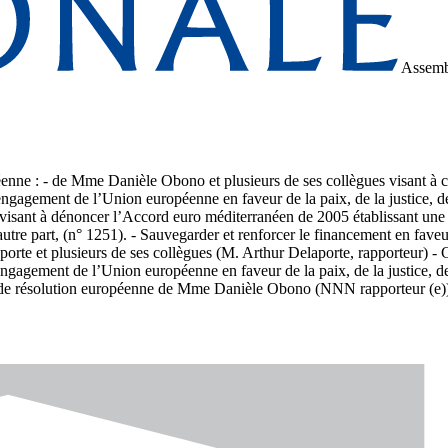
Assemb
éenne : - de Mme Danièle Obono et plusieurs de ses collègues visant à c
agement de l’Union européenne en faveur de la paix, de la justice, de l
 visant à dénoncer l’Accord euro méditerranéen de 2005 établissant un
utre part, (n° 1251). - Sauvegarder et renforcer le financement en faveu
rte et plusieurs de ses collègues (M. Arthur Delaporte, rapporteur) - C
agement de l’Union européenne en faveur de la paix, de la justice, de l
ion de résolution européenne de Mme Danièle Obono (NNN rapporteur (e)