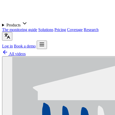
Products
The monitoring guide
Solutions
Pricing
Coverage
Research
Log in
Book a demo
All videos