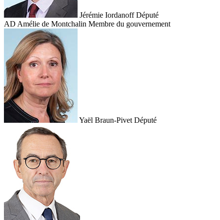
Jérémie Iordanoff
Député
AD
Amélie de Montchalin
Membre du gouvernement
Yaël Braun-Pivet
Député