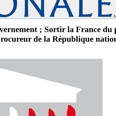
A
ernement ; Sortir la France du 
 procureur de la République natio