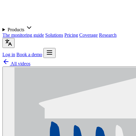
Products
The monitoring guide
Solutions
Pricing
Coverage
Research
Log in
Book a demo
All videos