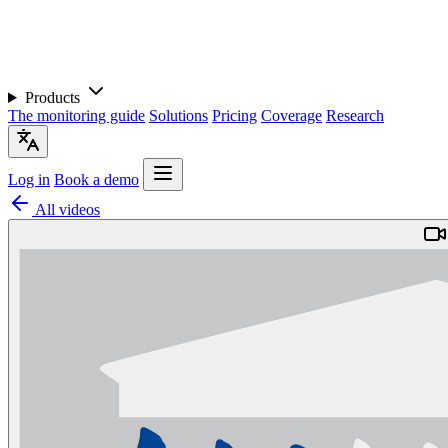
Products
The monitoring guide
Solutions
Pricing
Coverage
Research
Log in
Book a demo
All videos