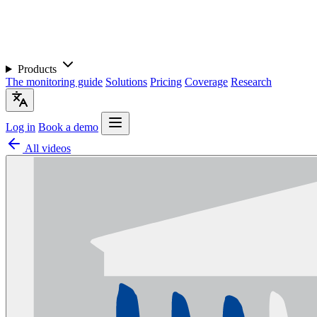
Products
The monitoring guide
Solutions
Pricing
Coverage
Research
Log in
Book a demo
All videos