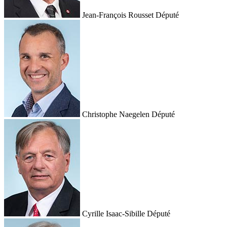
Jean-François Rousset
Député
Christophe Naegelen
Député
Cyrille Isaac-Sibille
Député