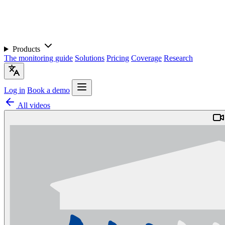
Products
The monitoring guide
Solutions
Pricing
Coverage
Research
Log in
Book a demo
All videos